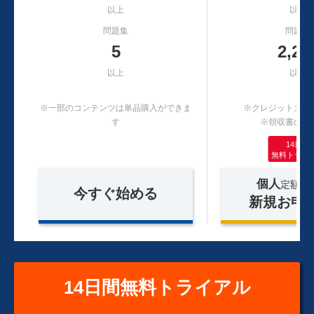
以上
以上
問題集
問題集
5
2,20
以上
以上
※一部のコンテンツは単品購入ができま
※クレジットカー
す
※領収書の発
14日間
無料トライ
個人
定額制
今すぐ始める
新規お申
14日間無料トライアル