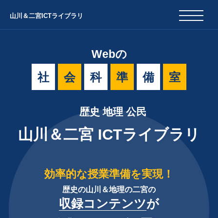
山川＆二宮ICTライブラリ
Webの
社
会
科
準
備
室
歴史 地理 公民
山川＆二宮 ICTライブラリ
効率的な授業準備を実現！
歴史の山川＆地理の二宮の
収録コンテンツ
が