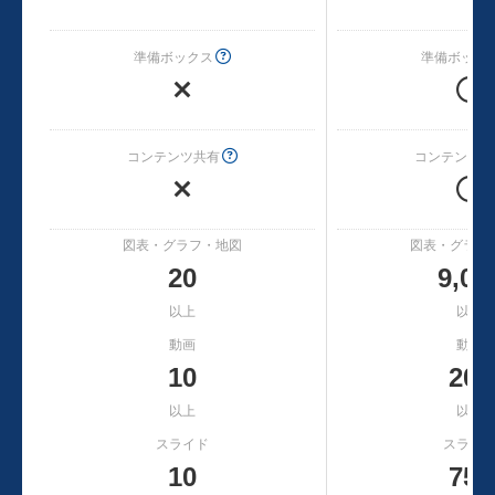
準備ボックス
準備ボック
コンテンツ共有
コンテンツ共
図表・グラフ・地図
図表・グラフ
20
9,00
以上
以上
動画
動画
10
200
以上
以上
スライド
スライ
10
750