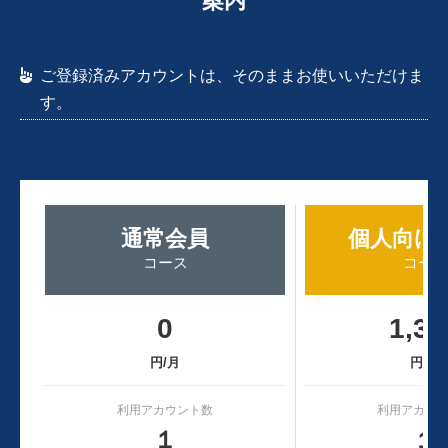
案内
ご登録済みアカウントは、そのままお使いいただけま
す。
通常会員
個人向け
コース
コース
0
1,32
円/月
円/月
利用アカウント数
利用アカウ
１
１